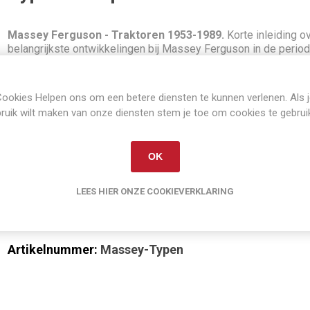
Massey Ferguson - Traktoren 1953-1989.
Korte inleiding o
belangrijkste ontwikkelingen bij Massey Ferguson in de period
1989, daarna per type een pagina met de belangrijkste
wetenswaardigheden en technische gegevens. Loopt tot en m
periode van de 300 en 3000 serie.
ookies Helpen ons om een betere diensten te kunnen verlenen. Als 
ruik wilt maken van onze diensten stem je toe om cookies te gebrui
112 pagina's, 14 x 21 cm
zachte kaft
OK
140 foto's
Duitstalig
LEES HIER ONZE COOKIEVERKLARING
schrijver: Ulf Kaack
uitgever: Motorbuch Verlag
Artikelnummer:
Massey-Typen