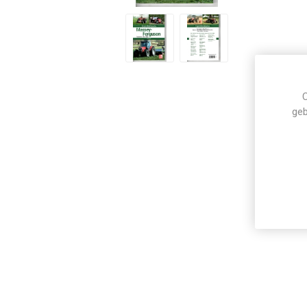
C
geb