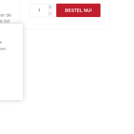
i
BESTEL NU!
ver de
h
e tot
et de
je
ken.