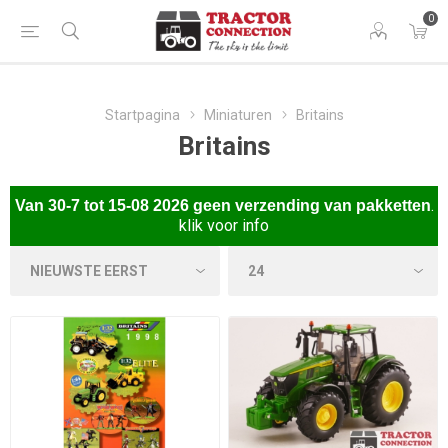
0
Startpagina
Miniaturen
Britains
Britains
.
Van
30-7 tot 15-08 2026 gee
n verzending van pakketten
klik voor info