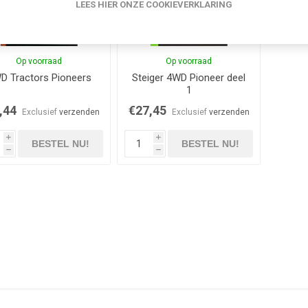
LEES HIER ONZE COOKIEVERKLARING
Op voorraad
Op voorraad
D Tractors Pioneers
Steiger 4WD Pioneer deel
1
,44
€27,45
Exclusief
verzenden
Exclusief
verzenden
i
i
BESTEL NU!
BESTEL NU!
h
h