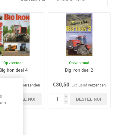
Op voorraad
Op voorraad
Big Iron deel 4
Big Iron deel 2
50
€30,50
Exclusief
verzenden
Exclusief
verzenden
je
i
i
BESTEL NU!
BESTEL NU!
ken.
h
h