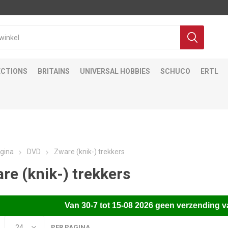
ECTIONS
BRITAINS
UNIVERSAL HOBBIES
SCHUCO
ERTL
gina
DVD
Zware (knik-) trekkers
re (knik-) trekkers
Van
30-7 tot 15-08 2026 gee
n verzending v
PER PAGINA