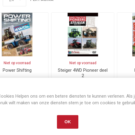
Niet op voorraad
Niet op voorraad
Power Shifting
Steiger 4WD Pioneer deel
2
,37
€22,37
€30,
Exclusief
verzenden
Exclusief
verzenden
ookies Helpen ons om een betere diensten te kunnen verlenen. Als 
i
i
BESTEL NU!
BESTEL NU!
ruik wilt maken van onze diensten stem je toe om cookies te gebrui
h
h
OK