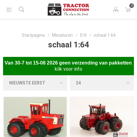
0
Startpagina
Miniaturen
Ertl
schaal 1:64
schaal 1:64
.
Van
30-7 tot 15-08 2026 gee
n verzending van pakketten
klik voor info