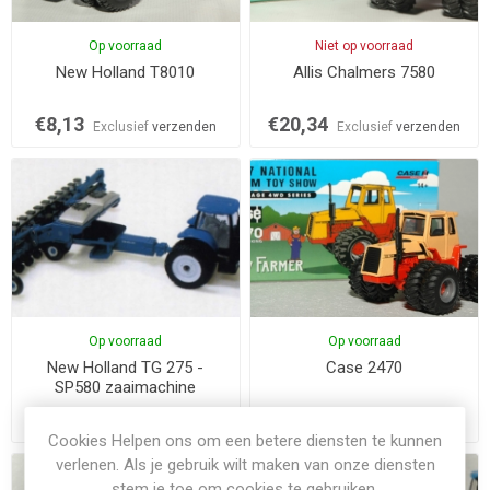
Op voorraad
Niet op voorraad
New Holland T8010
Allis Chalmers 7580
€8,13
€20,34
Exclusief
verzenden
Exclusief
verzenden
Op voorraad
Op voorraad
New Holland TG 275 -
Case 2470
SP580 zaaimachine
€17,29
€18,31
Exclusief
verzenden
Exclusief
verzenden
Cookies Helpen ons om een betere diensten te kunnen
verlenen. Als je gebruik wilt maken van onze diensten
stem je toe om cookies te gebruiken.