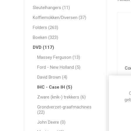
Sleutelhangers (11)
Koffiemokken/Diversen (37)
Folders (263)
Boeken (323)
DVD (117)
Massey Ferguson (13)
Ford - New Holland (5)
Con
David Brown (4)
€22
IHC - Case IH (5)
C
Zware (knik-) trekkers (6)
geb
Grondverzet-graafmachines
(22)
John Deere (0)