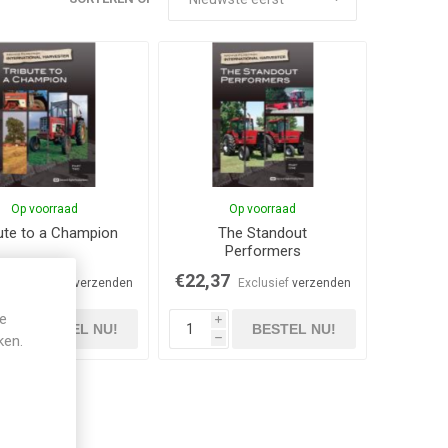
Op voorraad
Op voorraad
ute to a Champion
The Standout
Performers
37
€22,37
Exclusief
verzenden
Exclusief
verzenden
je
i
i
BESTEL NU!
BESTEL NU!
ken.
h
h