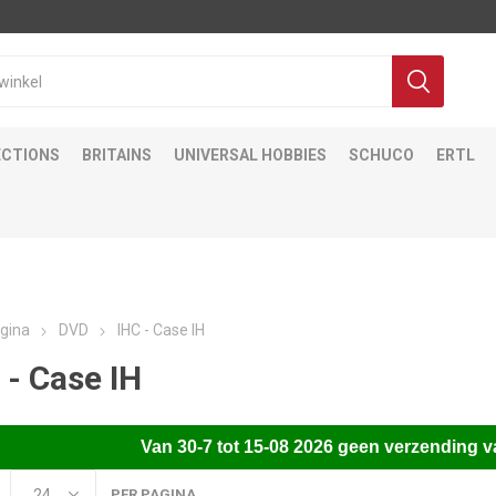
ECTIONS
BRITAINS
UNIVERSAL HOBBIES
SCHUCO
ERTL
gina
DVD
IHC - Case IH
 - Case IH
Van
30-7 tot 15-08 2026 gee
n verzending v
PER PAGINA