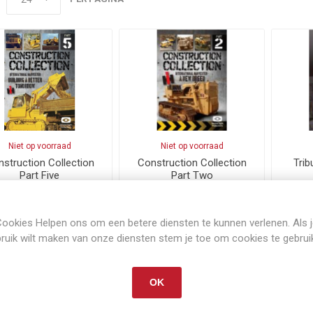
Niet op voorraad
Niet op voorraad
struction Collection
Construction Collection
Trib
Part Five
Part Two
,37
€22,37
€22,
Exclusief
verzenden
Exclusief
verzenden
ookies Helpen ons om een betere diensten te kunnen verlenen. Als 
i
i
BESTEL NU!
BESTEL NU!
ruik wilt maken van onze diensten stem je toe om cookies te gebrui
h
h
OK