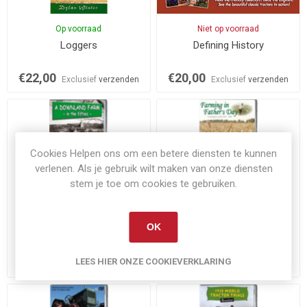
Op voorraad
Niet op voorraad
Loggers
Defining History
€22,00
€20,00
Exclusief
verzenden
Exclusief
verzenden
Cookies Helpen ons om een betere diensten te kunnen
verlenen. Als je gebruik wilt maken van onze diensten
stem je toe om cookies te gebruiken.
Op voorraad
Op voorraad
OK
DOWNLAND FARM IN THE
FARMING IN FATHER'S DAY
FIFTIES
€20,00
€20,00
LEES HIER ONZE COOKIEVERKLARING
Exclusief
verzenden
Exclusief
verzenden