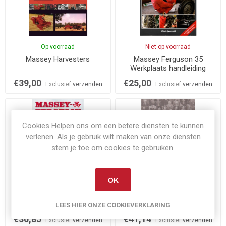
Op voorraad
Niet op voorraad
Massey Harvesters
Massey Ferguson 35
Werkplaats handleiding
€39,00
€25,00
Exclusief
verzenden
Exclusief
verzenden
Cookies Helpen ons om een betere diensten te kunnen
verlenen. Als je gebruik wilt maken van onze diensten
stem je toe om cookies te gebruiken.
OK
Op voorraad
Op voorraad
Massey Ferguson
Massey-Harris-Ferguson
Prospekte 1976 - 1985
Memories
LEES HIER ONZE COOKIEVERKLARING
€30,85
€41,14
Exclusief
verzenden
Exclusief
verzenden