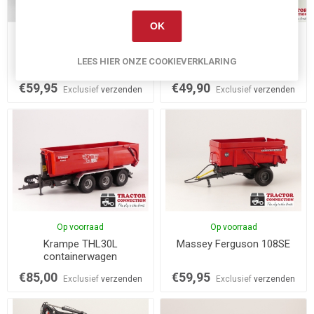
OK
Op voorraad
Niet op voorraad
Krampe Big Body 650
Maupu EVO BM 71
LEES HIER ONZE COOKIEVERKLARING
zijkipper
€59,95
€49,90
Exclusief
verzenden
Exclusief
verzenden
Op voorraad
Op voorraad
Krampe THL30L
Massey Ferguson 108SE
containerwagen
€85,00
€59,95
Exclusief
verzenden
Exclusief
verzenden