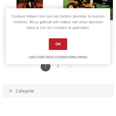
Cookies Helpen ons om een betere diensten te kunnen
verlenen. Als je gebruik wilt maken van onze diensten
stem je toe om cookies te gebruiken.
Allis Chalmers 800-600
Allis Chalmers B1
series
gazonmaaier
€15,00
€8,00
Exclusief
verzenden
Exclusief
verzenden
OK
LEES HIER ONZE COOKIEVERKLARING
1
2
Categorie