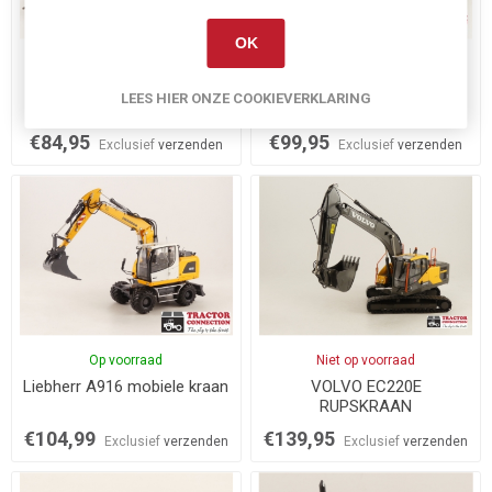
OK
Op voorraad
Niet op voorraad
Nooteboom ASDV 40-22
Atlas 160W wielkraan
LEES HIER ONZE COOKIEVERKLARING
dieplader
€84,95
€99,95
Exclusief
verzenden
Exclusief
verzenden
Op voorraad
Niet op voorraad
Liebherr A916 mobiele kraan
VOLVO EC220E
RUPSKRAAN
€104,99
€139,95
Exclusief
verzenden
Exclusief
verzenden