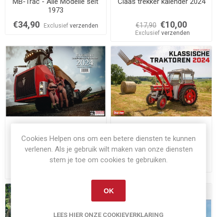
MB-Trac - Alle Modelle seit
Claas trekker kalender 2024
1973
€34,90
€10,00
€17,90
Exclusief
verzenden
Exclusief
verzenden
Op voorraad
Op voorraad
Cookies Helpen ons om een betere diensten te kunnen
Landmaschinenkalender
Klassische Traktoren 2024
2024
verlenen. Als je gebruik wilt maken van onze diensten
stem je toe om cookies te gebruiken.
€12,50
€17,00
€28,50
Exclusief
verzenden
Exclusief
verzenden
OK
LEES HIER ONZE COOKIEVERKLARING