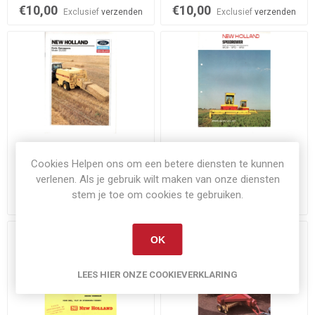
€10,00
€10,00
Exclusief
verzenden
Exclusief
verzenden
Niet op voorraad
Niet op voorraad
Cookies Helpen ons om een betere diensten te kunnen
New Holland D1000 folder
New Holland Speedrower
verlenen. Als je gebruik wilt maken van onze diensten
stem je toe om cookies te gebruiken.
€10,00
€15,00
Exclusief
verzenden
Exclusief
verzenden
OK
LEES HIER ONZE COOKIEVERKLARING