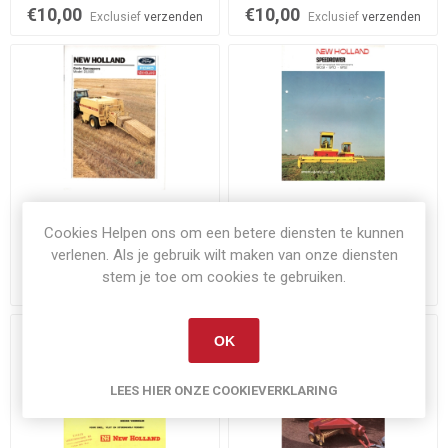
€10,00
€10,00
Exclusief
verzenden
Exclusief
verzenden
Niet op voorraad
Niet op voorraad
Cookies Helpen ons om een betere diensten te kunnen
New Holland D1000 folder
New Holland Speedrower
verlenen. Als je gebruik wilt maken van onze diensten
stem je toe om cookies te gebruiken.
€10,00
€15,00
Exclusief
verzenden
Exclusief
verzenden
OK
LEES HIER ONZE COOKIEVERKLARING