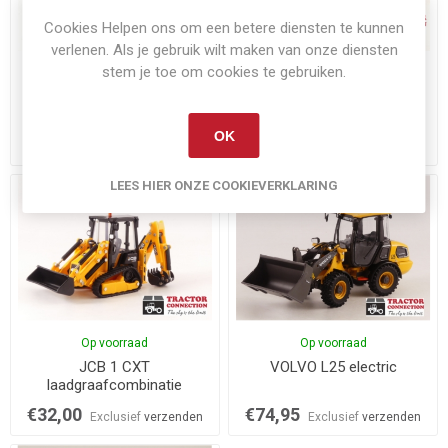
Cookies Helpen ons om een betere diensten te kunnen
verlenen. Als je gebruik wilt maken van onze diensten
stem je toe om cookies te gebruiken.
Op voorraad
Op voorraad
JCB 419S shovel
Nooteboom ASDV 40-22
dieplader
OK
€37,50
€84,95
Exclusief
verzenden
Exclusief
verzenden
LEES HIER ONZE COOKIEVERKLARING
Op voorraad
Op voorraad
JCB 1 CXT
VOLVO L25 electric
laadgraafcombinatie
€32,00
€74,95
Exclusief
verzenden
Exclusief
verzenden