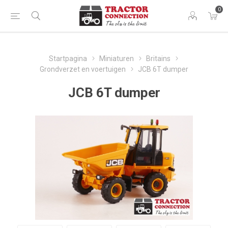
0
Startpagina
Miniaturen
Britains
Grondverzet en voertuigen
JCB 6T dumper
JCB 6T dumper