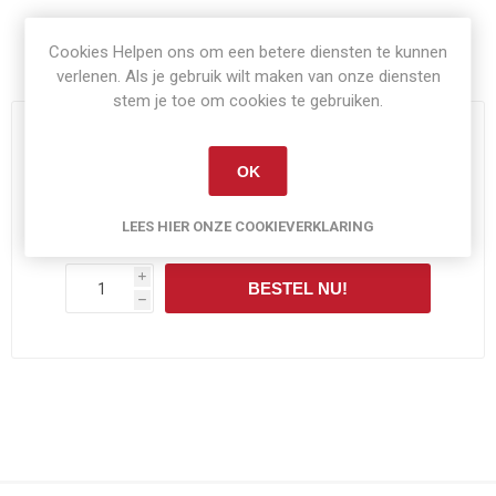
Cookies Helpen ons om een betere diensten te kunnen
Artikelnummer:
Condie-E27N
verlenen. Als je gebruik wilt maken van onze diensten
stem je toe om cookies te gebruiken.
OP VOORRAAD
OK
€10,00
LEES HIER ONZE COOKIEVERKLARING
Exclusief
verzenden
i
BESTEL NU!
h