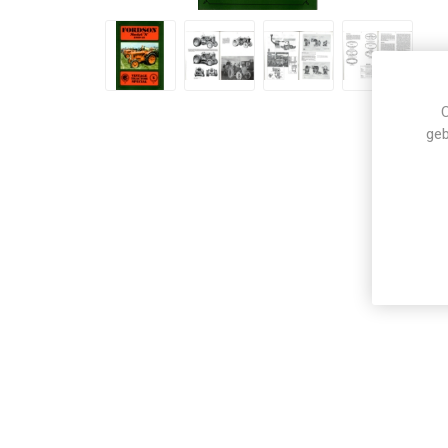
C
geb