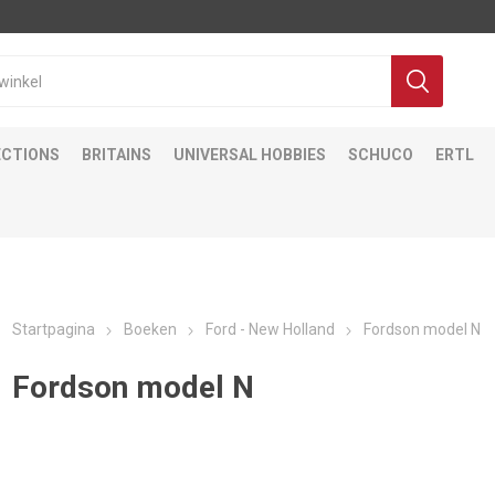
ECTIONS
BRITAINS
UNIVERSAL HOBBIES
SCHUCO
ERTL
Startpagina
Boeken
Ford - New Holland
Fordson model N
Fordson model N