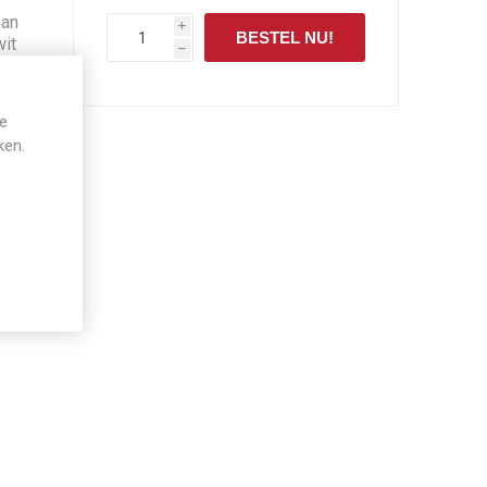
man
i
BESTEL NU!
wit
h
eft.
n
je
ken.