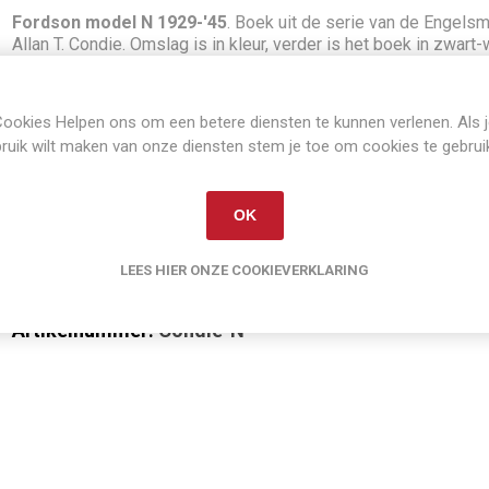
Fordson model N 1929-'45
. Boek uit de serie van de Engels
Allan T. Condie. Omslag is in kleur, verder is het boek in zwart-
afbeeldingen. Introductie met een beschrijving van de
bijzonderheden van de periode waar het boek betrekking op he
Vervolgens veel afbeeldingen van de verschillende bekende e
ookies Helpen ons om een betere diensten te kunnen verlenen. Als 
minder bekende modellen met een toelichting.
ruik wilt maken van onze diensten stem je toe om cookies te gebrui
overwegend originele fabrieksfoto's en tekeningen
A4 formaat
OK
74 pagina's
schrijver: Allan T. Condie
LEES HIER ONZE COOKIEVERKLARING
Artikelnummer:
Condie-N