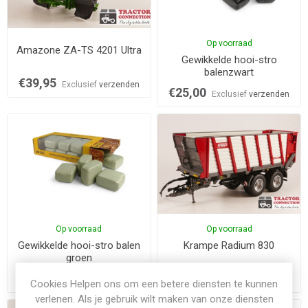
Op voorraad
Amazone ZA-TS 4201 Ultra
Gewikkelde hooi-stro
balenzwart
€39,95
Exclusief
verzenden
€25,00
Exclusief
verzenden
Op voorraad
Op voorraad
Gewikkelde hooi-stro balen
Krampe Radium 830
groen
€25,00
€129,95
Exclusief
verzenden
Exclusief
verzenden
Cookies Helpen ons om een betere diensten te kunnen
verlenen. Als je gebruik wilt maken van onze diensten