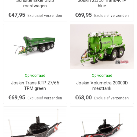
Schuitemaker SMS
Joskin 22/50 Trans-KTP
mestwagen
blue
€47,95
€69,95
Exclusief
verzenden
Exclusief
verzenden
Op voorraad
Op voorraad
Joskin Trans KTP 27/65
Joskin Volumetra 20000D
TRM green
mesttank
€69,95
€68,00
Exclusief
verzenden
Exclusief
verzenden