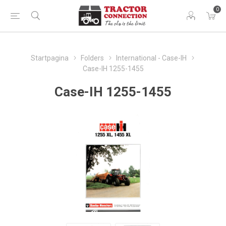
0
Startpagina
Folders
International - Case-IH
Case-IH 1255-1455
Case-IH 1255-1455