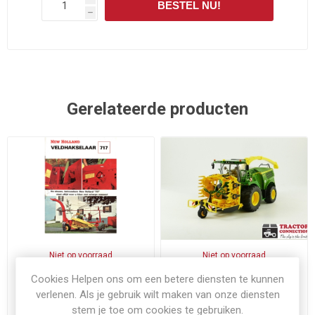
BESTEL NU!
h
Gerelateerde producten
Niet op voorraad
Niet op voorraad
New Holland 717 hakselaar
John Deere 8500i hakselaar
Cookies Helpen ons om een betere diensten te kunnen
verlenen. Als je gebruik wilt maken van onze diensten
€10,00
€149,95
Exclusief
verzenden
Exclusief
verzenden
stem je toe om cookies te gebruiken.