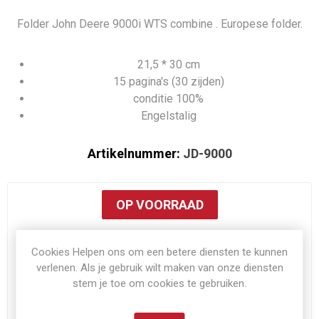
Folder John Deere 9000i WTS combine . Europese folder.
21,5 * 30 cm
15 pagina's (30 zijden)
conditie 100%
Engelstalig
Artikelnummer:
JD-9000
OP VOORRAAD
€8,00
Cookies Helpen ons om een betere diensten te kunnen
verlenen. Als je gebruik wilt maken van onze diensten
Exclusief
verzenden
stem je toe om cookies te gebruiken.
i
BESTEL NU!
h