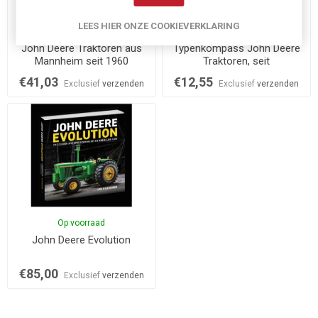
LEES HIER ONZE COOKIEVERKLARING
Niet op voorraad
Op voorraad
John Deere Traktoren aus
Typenkompass John Deere
Mannheim seit 1960
Traktoren, seit
€41,03
€12,55
Exclusief
verzenden
Exclusief
verzenden
Op voorraad
John Deere Evolution
€85,00
Exclusief
verzenden