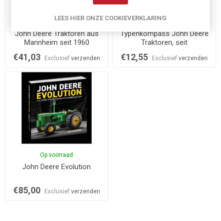
LEES HIER ONZE COOKIEVERKLARING
Niet op voorraad
Op voorraad
John Deere Traktoren aus
Typenkompass John Deere
Mannheim seit 1960
Traktoren, seit
€41,03
€12,55
Exclusief
verzenden
Exclusief
verzenden
Op voorraad
John Deere Evolution
€85,00
Exclusief
verzenden