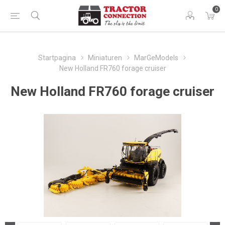
0
Startpagina
Miniaturen
MarGeModels
New Holland FR760 forage cruiser
New Holland FR760 forage cruiser