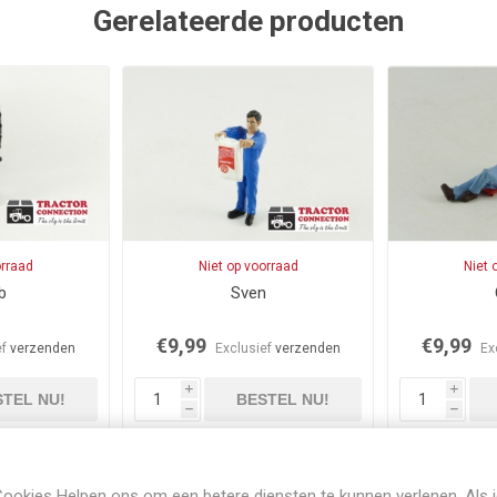
Gerelateerde producten
orraad
Niet op voorraad
Niet 
b
Sven
€9,99
€9,99
ef
verzenden
Exclusief
verzenden
Ex
i
i
TEL NU!
BESTEL NU!
h
h
ookies Helpen ons om een betere diensten te kunnen verlenen. Als 