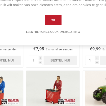
ruik wilt maken van onze diensten stem je toe om cookies te gebrui
OK
LEES HIER ONZE COOKIEVERKLARING
orraad
Niet op voorraad
Niet 
e 7800
Trekker bestuurders
€7,95
€9,99
ief
verzenden
Exclusief
verzenden
Ex
i
i
TEL NU!
BESTEL NU!
h
h