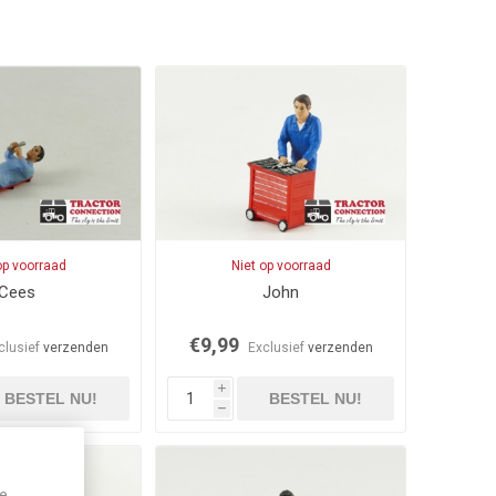
op voorraad
Niet op voorraad
Cees
John
€9,99
clusief
verzenden
Exclusief
verzenden
i
BESTEL NU!
BESTEL NU!
h
je