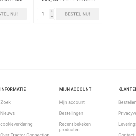
i
TEL NU!
BESTEL NU!
h
INFORMATIE
MIJN ACCOUNT
KLANTE
Zoek
Mijn account
Bestelle
Nieuws
Bestellingen
Privacyve
cookieverklaring
Recent bekeken
Leverin
producten
Over Tractor Connection
Contact