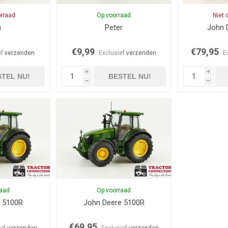
orraad
Op voorraad
Niet 
n
Peter
John 
€9,99
€79,95
ef
verzenden
Exclusief
verzenden
E
i
i
TEL NU!
BESTEL NU!
h
h
raad
Op voorraad
e 5100R
John Deere 5100R
€69,95
ief
verzenden
Exclusief
verzenden