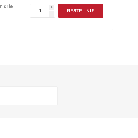
an
drie
i
BESTEL NU!
h