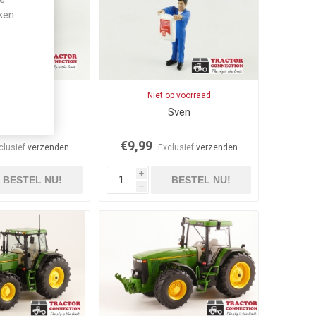
ken.
op voorraad
Niet op voorraad
Jacob
Sven
€9,99
clusief
verzenden
Exclusief
verzenden
i
BESTEL NU!
BESTEL NU!
h