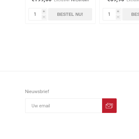
i
i
BESTEL NU!
BES
h
h
Nieuwsbrief