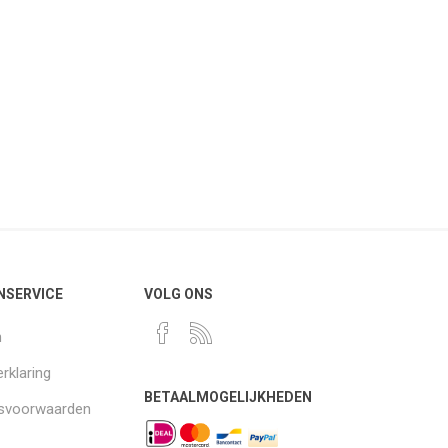
NSERVICE
VOLG ONS
n
rklaring
BETAALMOGELIJKHEDEN
gsvoorwaarden