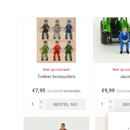
Niet op voorraad
Niet op vo
Trekker bestuurders
Jaco
€7,95
€9,99
Exclusief
verzenden
Exclusi
i
i
BESTEL NU!
BES
h
h
C