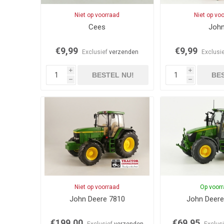
Niet op voorraad
Niet op vo
Cees
Joh
€9,99
€9,99
Exclusief
verzenden
Exclusi
i
i
BESTEL NU!
BES
h
h
Niet op voorraad
Op voor
John Deere 7810
John Deer
€199,00
€69,95
Exclusief
verzenden
Exclus