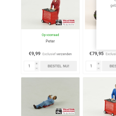
geb
Op voorraad
Niet op vo
Peter
John Deer
€9,99
€79,95
Exclusief
verzenden
Exclus
i
i
BESTEL NU!
BES
h
h