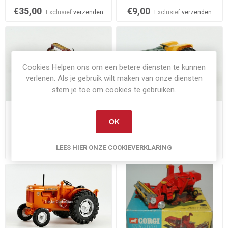
€35,00
€9,00
Exclusief
verzenden
Exclusief
verzenden
Cookies Helpen ons om een betere diensten te kunnen
verlenen. Als je gebruik wilt maken van onze diensten
stem je toe om cookies te gebruiken.
Op voorraad
Op voorraad
OK
Schijveneg
Ford 6600
€15,00
€10,00
LEES HIER ONZE COOKIEVERKLARING
Exclusief
verzenden
Exclusief
verzenden