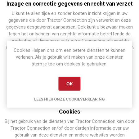
Inzage en correctie gegevens en recht van verzet
U kunt te allen tijde en zonder kosten inzicht krijgen in uw
gegevens die door Tractor Connection zijn verwerkt en deze
gegevens desgewenst aanpassen. Ook kunt u bezwaar maken
tegen het ontvangen van gerichte informatie betreffende de
producten of diensten van Tractor Connection of gerichte
aanbiedingen via e-mail, telefoon, post en/of SMS. Indien u van
Cookies Helpen ons om een betere diensten te kunnen
een van deze mogelijkheden gebruik wil maken dan kunt u dat
verlenen. Als je gebruik wilt maken van onze diensten
schriftelijk doen via:
stem je toe om cookies te gebruiken.
Tractor Connection
T.a.v. Klantregistratie
OK
Antwoordnummer 2157
8256ZZ Biddinghuizen
LEES HIER ONZE COOKIEVERKLARING
U kunt ook een e-mail sturen naar
info@tractorconnection.nl
Cookies
Bij het gebruik van de diensten van Tractor Connection kan door
Tractor Connection en/of door derden informatie over uw
gebruik van deze diensten en andere websites worden