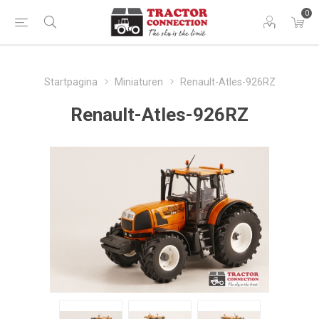
0
Startpagina
Miniaturen
Renault-Atles-926RZ
Renault-Atles-926RZ