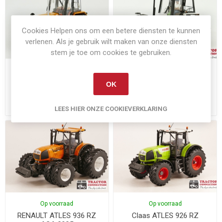
Cookies Helpen ons om een betere diensten te kunnen
verlenen. Als je gebruik wilt maken van onze diensten
stem je toe om cookies te gebruiken.
Op voorraad
Niet op voorraad
Renault 1181-4S
Renault 110-14 Tracfor
OK
€64,95
€64,95
Exclusief
verzenden
Exclusief
verzenden
LEES HIER ONZE COOKIEVERKLARING
Op voorraad
Op voorraad
RENAULT ATLES 936 RZ
Claas ATLES 926 RZ