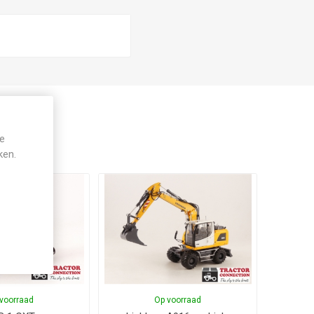
je
ken.
voorraad
Op voorraad