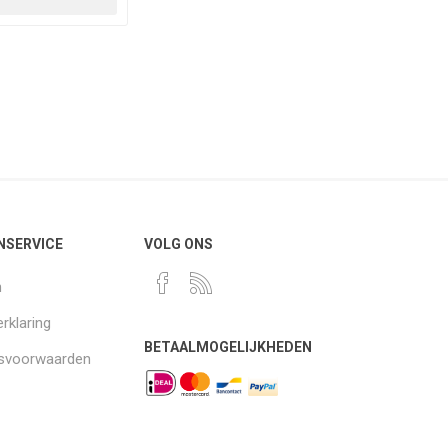
NSERVICE
VOLG ONS
n
rklaring
BETAALMOGELIJKHEDEN
gsvoorwaarden