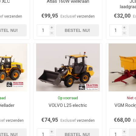
0 XLC
Atlas 160W wielkraan
JC
laadgra
€99,95
€32,00
ief
verzenden
Exclusief
verzenden
E
i
i
TEL NU!
BESTEL NU!
h
h
raad
Op voorraad
Niet 
ellader
VOLVO L25 electric
VGM Rocky
€74,95
€68,00
sief
verzenden
Exclusief
verzenden
E
i
i
TEL NU!
BESTEL NU!