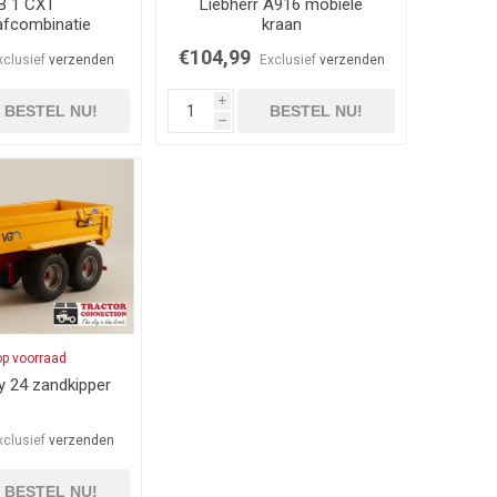
B 1 CXT
Liebherr A916 mobiele
afcombinatie
kraan
€104,99
xclusief
verzenden
Exclusief
verzenden
i
BESTEL NU!
BESTEL NU!
h
op voorraad
 24 zandkipper
xclusief
verzenden
BESTEL NU!