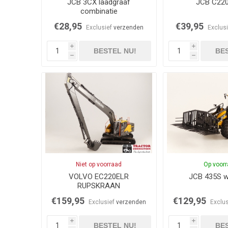
JCB 3CX laadgraaf
JCB C22
combinatie
€28,95
€39,95
Exclusief
verzenden
Exclus
i
i
BESTEL NU!
BES
h
h
Niet op voorraad
Op voor
VOLVO EC220ELR
JCB 435S wi
RUPSKRAAN
€159,95
€129,95
Exclusief
verzenden
Exclu
i
i
BESTEL NU!
BES