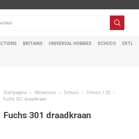
ECTIONS
BRITAINS
UNIVERSAL HOBBIES
SCHUCO
ERTL
Startpagina
Miniaturen
Schuco
Schuco 1:32
Fuchs 301 draadkraan
Fuchs 301 draadkraan