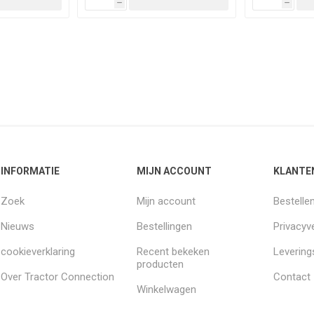
h
h
INFORMATIE
MIJN ACCOUNT
KLANTE
Zoek
Mijn account
Bestelle
Nieuws
Bestellingen
Privacyve
cookieverklaring
Recent bekeken
Leverin
producten
Over Tractor Connection
Contact
Winkelwagen