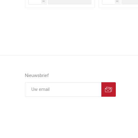
h
h
Nieuwsbrief