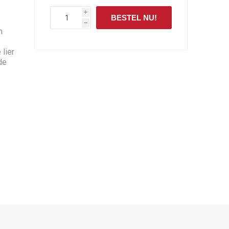
i
BESTEL NU!
h
n
lier
de