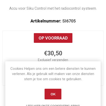
Accu voor Siku Control met het radiocontrol systeem.
Artikelnummer:
SI6705
OP VOORRAAD
€30,50
Exclusief
verzenden
Cookies Helpen ons om een betere diensten te kunnen
i
BESTEL NU!
verlenen. Als je gebruik wilt maken van onze diensten
h
stem je toe om cookies te gebruiken.
OK
LEES HIER ONZE COOKIEVERKLARING