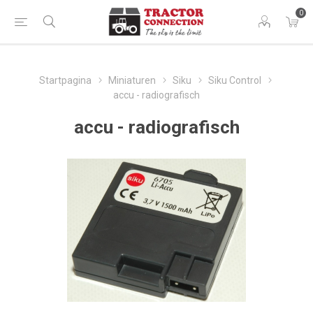
0
Startpagina
Miniaturen
Siku
Siku Control
accu - radiografisch
accu - radiografisch