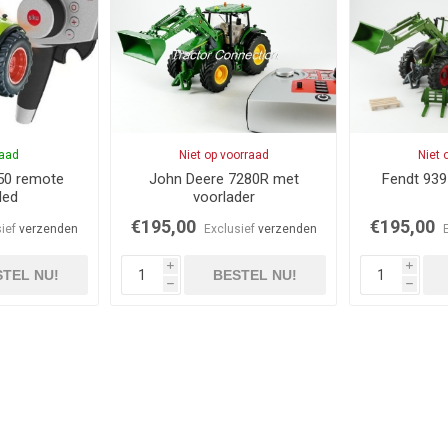
raad
Niet op voorraad
Niet 
50 remote
John Deere 7280R met
Fendt 939
led
voorlader
€195,00
€195,00
sief
verzenden
Exclusief
verzenden
i
i
TEL NU!
BESTEL NU!
h
h