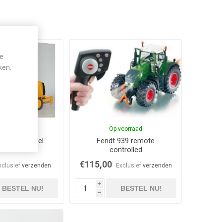
je
ken.
op voorraad
Op voorraad
ar rups shovel
Fendt 939 remote
controlled
€115,00
xclusief
verzenden
Exclusief
verzenden
i
BESTEL NU!
BESTEL NU!
h