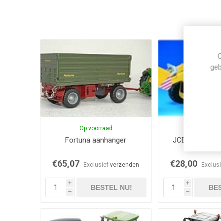
C
geb
Op voorraad
Op voor
Fortuna aanhanger
JCB laadgraaf
€65,07
€28,00
Exclusief
verzenden
Exclus
i
i
BESTEL NU!
BES
h
h