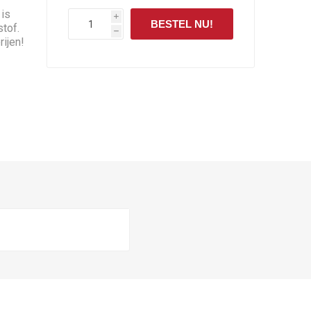
 is
i
BESTEL NU!
tof.
h
ijen!