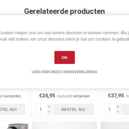
Gerelateerde producten
ookies Helpen ons om een betere diensten te kunnen verlenen. Als 
ruik wilt maken van onze diensten stem je toe om cookies te gebrui
OK
LEES HIER ONZE COOKIEVERKLARING
raad
Op voorraad
Niet 
combinatie
Caterpillar bulldozer
Caterpill
€24,95
€37,95
ief
verzenden
Exclusief
verzenden
E
i
i
TEL NU!
BESTEL NU!
h
h