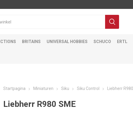
ECTIONS
BRITAINS
UNIVERSAL HOBBIES
SCHUCO
ERTL
Startpagina
Miniaturen
Siku
Siku Control
Liebherr R98
Liebherr R980 SME