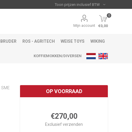
0
Mijn account
€0,00
BRUDER
ROS - AGRITECH
WEISE TOYS
WIKING
KOFFIEMOKKEN/DIVERSEN
0 SME
OP VOORRAAD
€270,00
Exclusief
verzenden