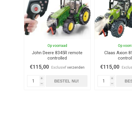
Op voorraad
Op voor
John Deere 8345R remote
Claas Axion 8
controlled
control
€115,00
€115,00
Exclusief
verzenden
Exclu
i
i
BESTEL NU!
BES
h
h