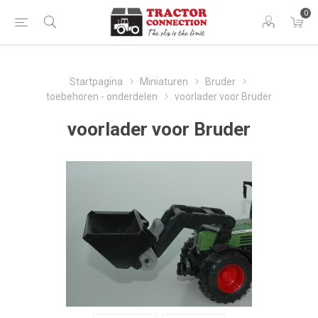
0
Startpagina
Miniaturen
Bruder
toebehoren - onderdelen
voorlader voor Bruder
voorlader voor Bruder