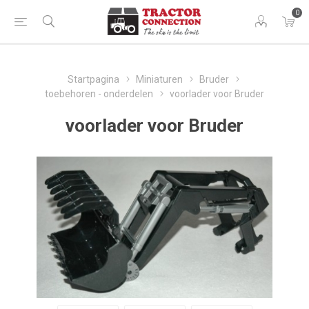
0
Startpagina
Miniaturen
Bruder
toebehoren - onderdelen
voorlader voor Bruder
voorlader voor Bruder