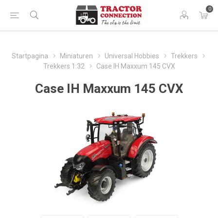
0
Startpagina
Miniaturen
Universal Hobbies
Trekkers
Trekkers 1:32
Case IH Maxxum 145 CVX
Case IH Maxxum 145 CVX