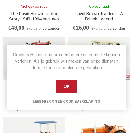
Niet op voorraad
Op voorraad
The David Brown tractor
David Brown Tractors : A
Story 1949-1964 part two
British Legend
€48,00
€26,00
Exclusief
verzenden
Exclusief
verzenden
Cookies Helpen ons om een betere diensten te kunnen
verlenen. Als je gebruik wilt maken van onze diensten
stem je toe om cookies te gebruiken.
OK
Niet op voorraad
Op voorraad
Case IH Luxxum 120
IH 744
LEES HIER ONZE COOKIEVERKLARING
€48,00
€44,00
Exclusief
verzenden
Exclusief
verzenden