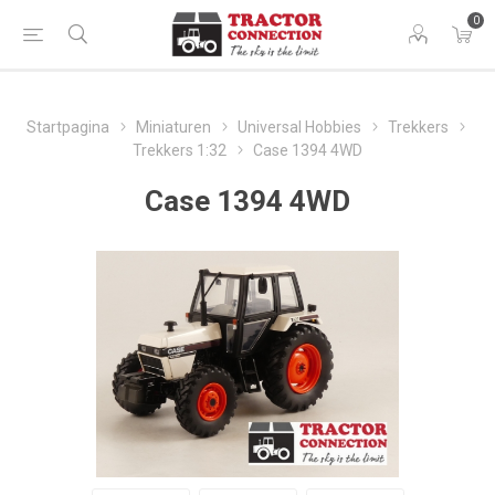
0
Startpagina
Miniaturen
Universal Hobbies
Trekkers
Trekkers 1:32
Case 1394 4WD
Case 1394 4WD