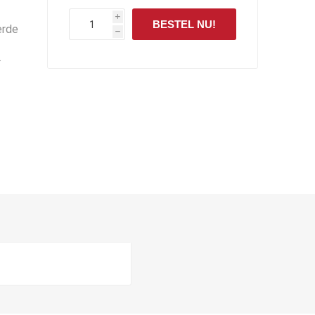
i
BESTEL NU!
erde
h
.