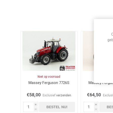
C
geb
Niet op voorraad
Op voor
Massey Ferguson 7726S
Massey Fergu
€58,00
€64,50
Exclusief
verzenden
Exclus
i
i
BESTEL NU!
BES
h
h