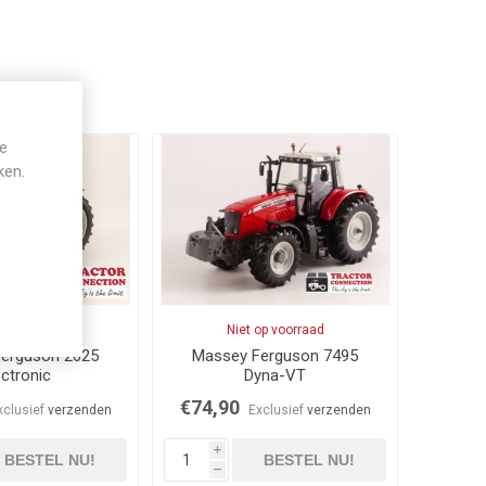
je
ken.
voorraad
Niet op voorraad
erguson 2625
Massey Ferguson 7495
ectronic
Dyna-VT
€74,90
xclusief
verzenden
Exclusief
verzenden
i
BESTEL NU!
BESTEL NU!
h