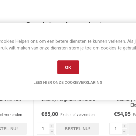
Gerelateerde producten
ookies Helpen ons om een betere diensten te kunnen verlenen. Als 
ruik wilt maken van onze diensten stem je toe om cookies te gebrui
OK
LEES HIER ONZE COOKIEVERKLARING
raad
Niet op voorraad
Op 
son 8S.265
Massey Ferguson 8220Xtra
Massey F
El
€65,00
€54,95
ief
verzenden
Exclusief
verzenden
E
i
i
TEL NU!
BESTEL NU!
h
h