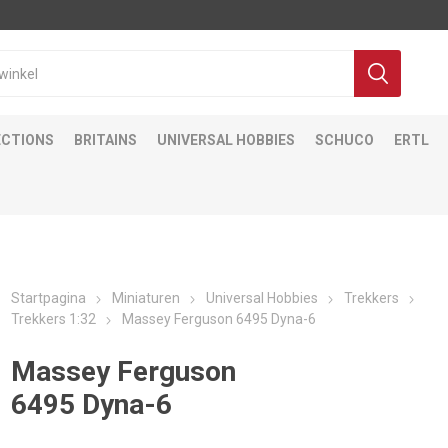
ECTIONS
BRITAINS
UNIVERSAL HOBBIES
SCHUCO
ERTL
Startpagina
Miniaturen
Universal Hobbies
Trekkers
Trekkers 1:32
Massey Ferguson 6495 Dyna-6
Massey Ferguson
6495 Dyna-6