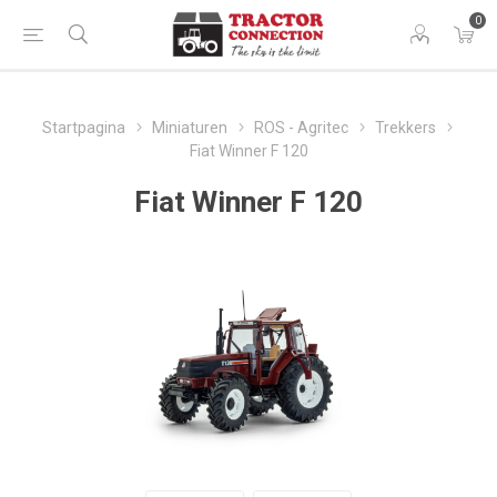
0
Startpagina
Miniaturen
ROS - Agritec
Trekkers
Fiat Winner F 120
Fiat Winner F 120