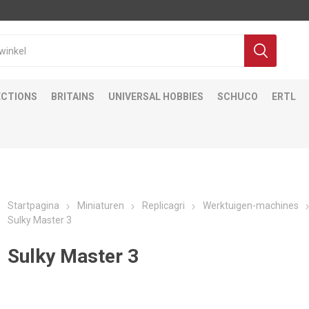
ECTIONS
BRITAINS
UNIVERSAL HOBBIES
SCHUCO
ERTL
Startpagina
Miniaturen
Replicagri
Werktuigen-machines
Sulky Master 3
Sulky Master 3