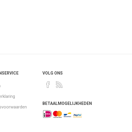
NSERVICE
VOLG ONS
n
rklaring
BETAALMOGELIJKHEDEN
gsvoorwaarden