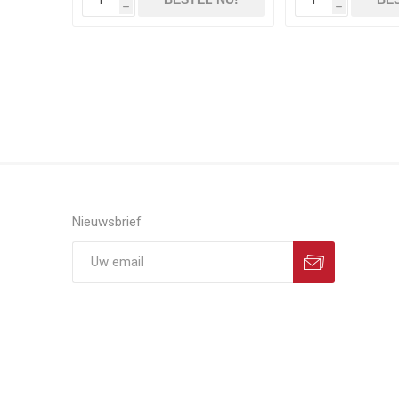
h
h
Nieuwsbrief