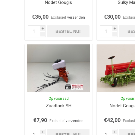
Nodet Gougis
Sulky Ma
€35,00
€30,00
Exclusief
verzenden
Exclus
i
i
BESTEL NU!
BES
h
h
Op voorraad
Op voor
Zaadtank SH
Nodet Goug
€7,90
€42,00
Exclusief
verzenden
Exclus
i
i
BESTEL NU!
BES