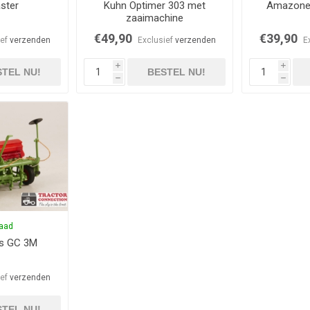
ster
Kuhn Optimer 303 met
Amazone 
zaaimachine
€49,90
€39,90
ief
verzenden
Exclusief
verzenden
E
i
i
TEL NU!
BESTEL NU!
h
h
raad
is GC 3M
ief
verzenden
TEL NU!