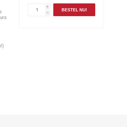
i
BESTEL NU!
e.
h
eurs
!)