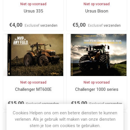
Niet op voorraad
Niet op voorraad
Ursus 335
Ursus Bison
€4,00
€5,00
Exclusief
verzenden
Exclusief
verzenden
Niet op voorraad
Niet op voorraad
Challenger MT600E
Challenger 1000 series
€15,00
€15,00
Exclusief
verzenden
Exclusief
verzenden
Cookies Helpen ons om een betere diensten te kunnen
verlenen. Als je gebruik wilt maken van onze diensten
stem je toe om cookies te gebruiken.