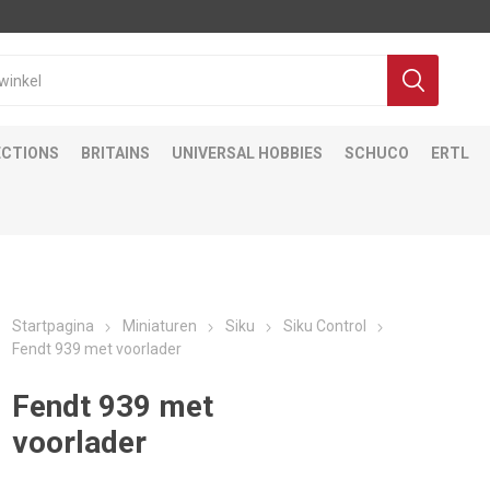
ECTIONS
BRITAINS
UNIVERSAL HOBBIES
SCHUCO
ERTL
Startpagina
Miniaturen
Siku
Siku Control
Fendt 939 met voorlader
Fendt 939 met
voorlader