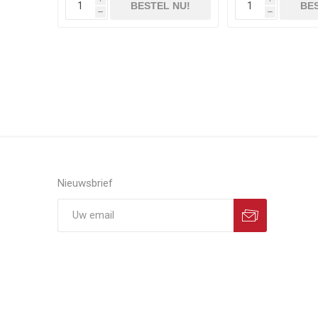
BESTEL NU!
BES
h
h
Nieuwsbrief