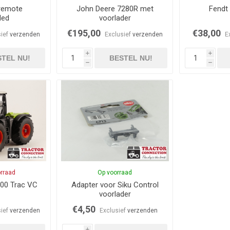
remote
John Deere 7280R met
Fendt
led
voorlader
€195,00
€38,00
sief
verzenden
Exclusief
verzenden
E
i
i
TEL NU!
BESTEL NU!
h
h
orraad
Op voorraad
000 Trac VC
Adapter voor Siku Control
voorlader
€4,50
sief
verzenden
Exclusief
verzenden
i