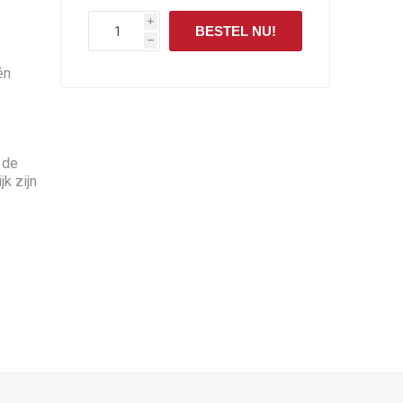
i
BESTEL NU!
h
én
 de
jk zijn