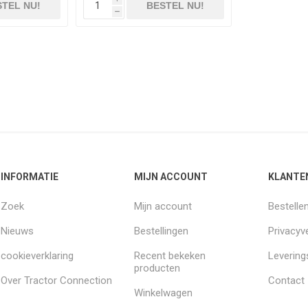
TEL NU!
BESTEL NU!
h
INFORMATIE
MIJN ACCOUNT
KLANTE
Zoek
Mijn account
Bestelle
Nieuws
Bestellingen
Privacyve
cookieverklaring
Recent bekeken
Leverin
producten
Over Tractor Connection
Contact
Winkelwagen