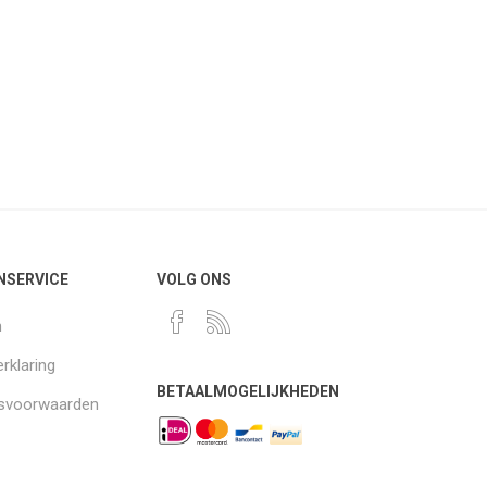
NSERVICE
VOLG ONS
n
rklaring
BETAALMOGELIJKHEDEN
gsvoorwaarden