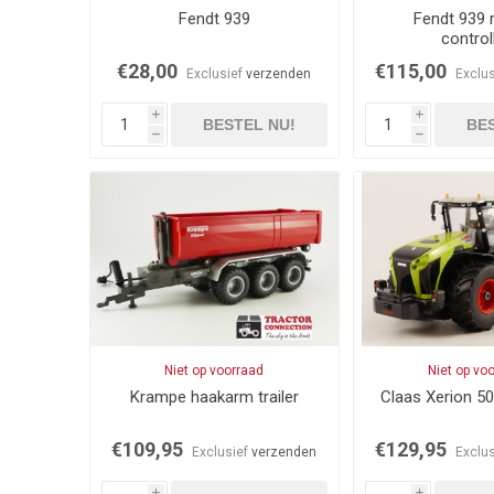
Fendt 939
Fendt 939 
control
€28,00
€115,00
Exclusief
verzenden
Exclu
i
i
BESTEL NU!
BES
h
h
Niet op voorraad
Niet op vo
Krampe haakarm trailer
Claas Xerion 5
€109,95
€129,95
Exclusief
verzenden
Exclu
i
i