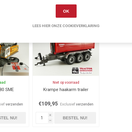
OK
Gerelateerde producten
LEES HIER ONZE COOKIEVERKLARING
raad
Niet op voorraad
980 SME
Krampe haakarm trailer
€109,95
sief
verzenden
Exclusief
verzenden
i
TEL NU!
BESTEL NU!
h