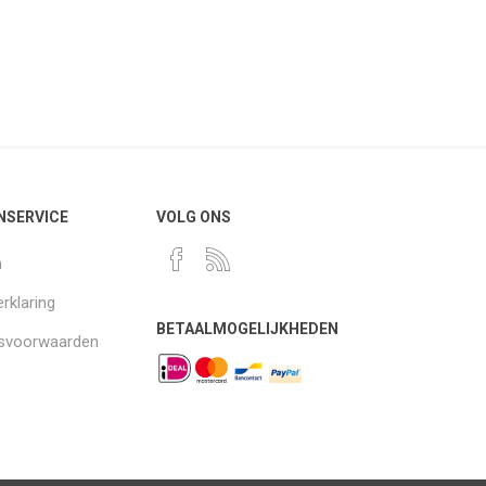
NSERVICE
VOLG ONS
n
rklaring
BETAALMOGELIJKHEDEN
gsvoorwaarden