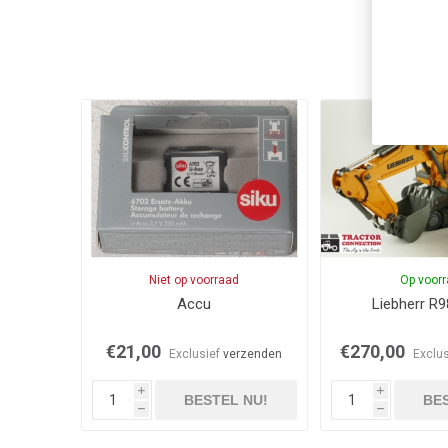
Niet op voorraad
Op voor
Accu
Liebherr R
€21,00
€270,00
Exclusief
verzenden
Exclu
i
i
BESTEL NU!
BES
h
h