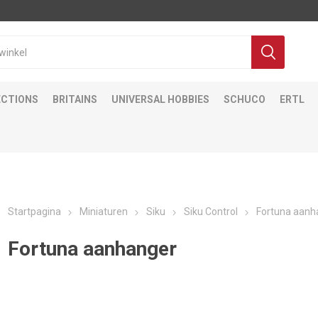
ECTIONS
BRITAINS
UNIVERSAL HOBBIES
SCHUCO
ERTL
Startpagina
Miniaturen
Siku
Siku Control
Fortuna aanh
Fortuna aanhanger