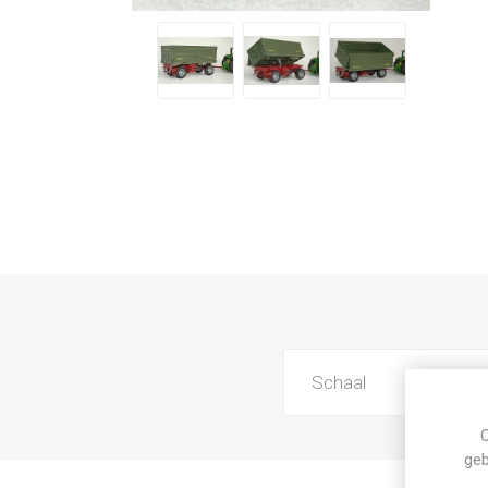
Schaal
C
geb